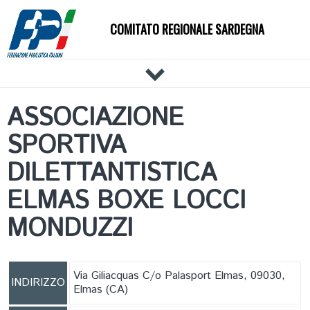
COMITATO REGIONALE SARDEGNA
HOME
ASSOCIAZIONE
IL COMITATO
SPORTIVA
DOCUMENTI
NEWS
DILETTANTISTICA
PALESTRE
ELMAS BOXE LOCCI
TECNICI
MONDUZZI
ATLETI
EVENTI
AFFILIAZIONE E TESSERAMENTO
Via Giliacquas C/o Palasport Elmas, 09030,
INDIRIZZO
Elmas (CA)
CARTE FEDERALI