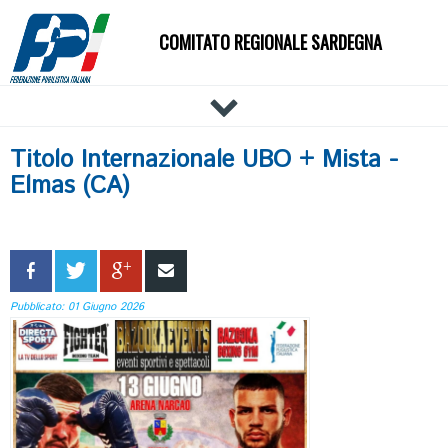
COMITATO REGIONALE SARDEGNA
HOME
Titolo Internazionale UBO + Mista -
IL COMITATO
Elmas (CA)
DOCUMENTI
NEWS
PALESTRE
TECNICI
Pubblicato: 01 Giugno 2026
ATLETI
EVENTI
AFFILIAZIONE E TESSERAMENTO
CARTE FEDERALI